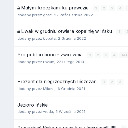
Małymi kroczkami ku prawdzie
1
2
3
4
dodany przez
gość
,
27 Października 2022
Liwak w grudniu otwiera kopalnię w Ińsku
1
dodany przez
Łopata
,
2 Grudnia 2022
Pro publico bono - żwirownia
1
2
3
4
14
dodany przez
rozum
,
22 Lutego 2013
Prezent dla niegrzecznych Ińszczan
1
2
3
dodany przez
Mikołaj
,
6 Grudnia 2021
Jezioro Ińskie
dodany przez
woda
,
5 Września 2021
Przyszłość Ińska po powstaniu żwirowni!!!!!!!!!