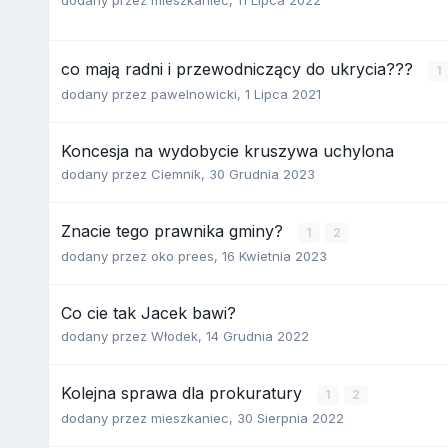
dodany przez
mieszkaniec
,
11 Lipca 2022
co mają radni i przewodniczący do ukrycia???
1
dodany przez
pawelnowicki
,
1 Lipca 2021
Koncesja na wydobycie kruszywa uchylona
dodany przez
Ciemnik
,
30 Grudnia 2023
Znacie tego prawnika gminy?
1
2
dodany przez
oko prees
,
16 Kwietnia 2023
Co cie tak Jacek bawi?
dodany przez
Włodek
,
14 Grudnia 2022
Kolejna sprawa dla prokuratury
1
2
dodany przez
mieszkaniec
,
30 Sierpnia 2022