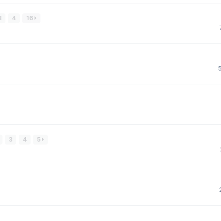
3
4
16
5
3
4
5