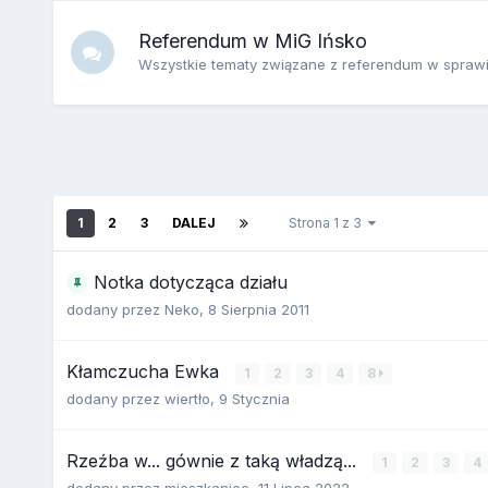
Referendum w MiG Ińsko
Wszystkie tematy związane z referendum w sprawi
1
2
3
DALEJ
Strona 1 z 3
Notka dotycząca działu
dodany przez
Neko
,
8 Sierpnia 2011
Kłamczucha Ewka
1
2
3
4
8
dodany przez
wiertło
,
9 Stycznia
Rzeźba w... gównie z taką władzą...
1
2
3
4