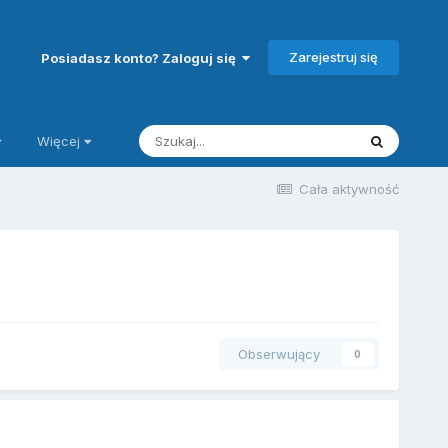
Zarejestruj się
Posiadasz konto? Zaloguj się
Więcej
Cała aktywność
Obserwujący
0