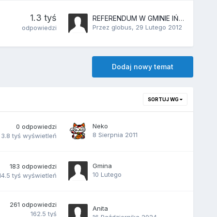
1.3 tyś
REFERENDUM W GMINIE IŃSKO!
Przez globus,
29 Lutego 2012
odpowiedzi
Dodaj nowy temat
SORTUJ WG
Neko
0
odpowiedzi
8 Sierpnia 2011
3.8 tyś
wyświetleń
Gmina
183
odpowiedzi
10 Lutego
14.5 tyś
wyświetleń
261
odpowiedzi
Anita
162.5 tyś