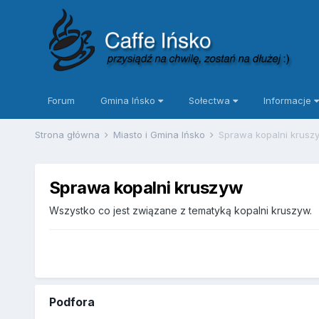
Forum
Gmina Ińsko
Sołectwa
Informacje
Strona główna
Miasto i Gmina Ińsko
Sprawa kopalni krusz
Sprawa kopalni kruszyw
Wszystko co jest związane z tematyką kopalni kruszyw.
Podfora