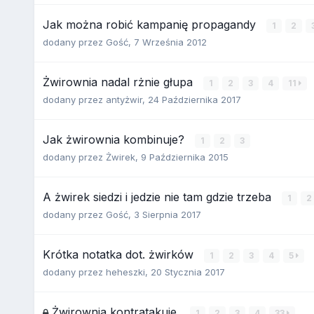
Jak można robić kampanię propagandy
1
2
dodany przez
Gość
,
7 Września 2012
Żwirownia nadal rżnie głupa
1
2
3
4
11
dodany przez
antyżwir
,
24 Października 2017
Jak żwirownia kombinuje?
1
2
3
dodany przez
Żwirek
,
9 Października 2015
A żwirek siedzi i jedzie nie tam gdzie trzeba
1
2
dodany przez
Gość
,
3 Sierpnia 2017
Krótka notatka dot. żwirków
1
2
3
4
5
dodany przez
heheszki
,
20 Stycznia 2017
Żwirownia kontratakuje.
1
2
3
4
33