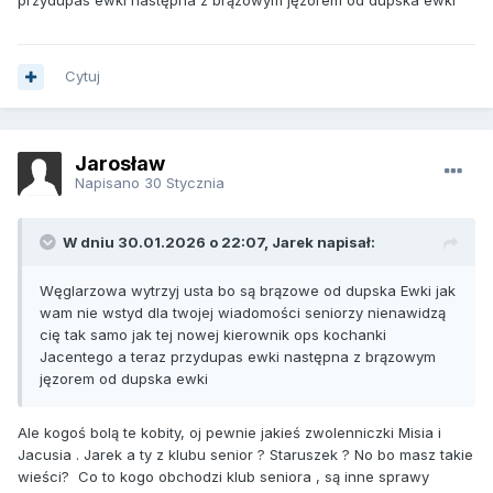
przydupas ewki następna z brązowym jęzorem od dupska ewki
Cytuj
Jarosław
Napisano
30 Stycznia
W dniu 30.01.2026 o 22:07, Jarek napisał:
Węglarzowa wytrzyj usta bo są brązowe od dupska Ewki jak
wam nie wstyd dla twojej wiadomości seniorzy nienawidzą
cię tak samo jak tej nowej kierownik ops kochanki
Jacentego a teraz przydupas ewki następna z brązowym
jęzorem od dupska ewki
Ale kogoś bolą te kobity, oj pewnie jakieś zwolenniczki Misia i
Jacusia . Jarek a ty z klubu senior ? Staruszek ? No bo masz takie
wieści? Co to kogo obchodzi klub seniora , są inne sprawy