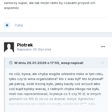
seniorzy super, ale tak może radni by czasami przyszli ich
wspomóc
Cytuj
Piotrek
Napisano
29 Stycznia
W dniu 29.01.2026 o 17:55, wosp napisał:
no cóż, bywa, ale chyba wogóle orkiestra nisko w tym roku,
tylko czy to wina organizatora? kto z was był? kto licytował?
jak patrzę, osób trochę było, jakby kazdy coś wrzucił albo
coś kupił byloby wiecej, z radnych chyba nikogo nie było,
mieli nas reprezentować, licytacja co 5 czy 10 zł, w innych
gminach co 100 zł, no co za dramat, wstyd. Agniecha i
kierowniczka ops robiły co mogły, szkoła też d*** dała,
nikogo nie było chyba. Dobrze, ze rodzice dzieci byli to