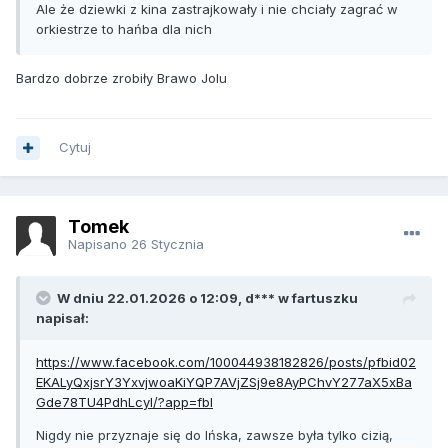
Ale że dziewki z kina zastrajkowały i nie chciały zagrać w
orkiestrze to hańba dla nich
Bardzo dobrze zrobiły Brawo Jolu
Cytuj
Tomek
Napisano
26 Stycznia
W dniu 22.01.2026 o 12:09, d*** w fartuszku
napisał:
https://www.facebook.com/100044938182826/posts/pfbid02
EKALyQxjsrY3YxvjwoaKiYQP7AVjZSj9e8AyPChvY277aX5xBa
Gde78TU4PdhLcyl/?app=fbl
Nigdy nie przyznaje się do Ińska, zawsze była tylko cizią,