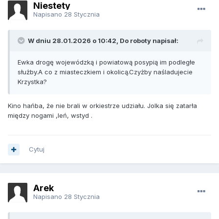
Niestety
Napisano
28 Stycznia
W dniu 28.01.2026 o 10:42, Do roboty napisał:
Ewka drogę wojewódzką i powiatową posypią im podległe
służby.A co z miasteczkiem i okolicą.Czyżby naśladujecie
Krzystka?
Kino hańba, że nie brali w orkiestrze udziału. Jolka się zatarła
między nogami ,leń, wstyd .
Cytuj
Arek
Napisano
28 Stycznia