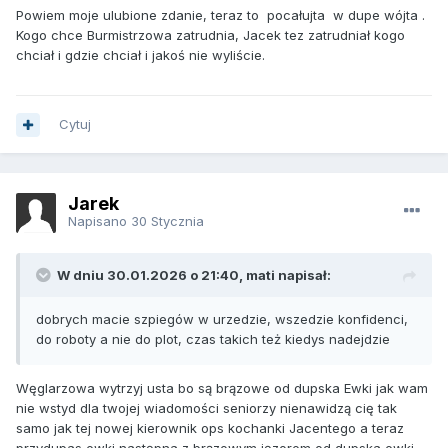
Powiem moje ulubione zdanie, teraz to pocałujta w dupe wójta .
Kogo chce Burmistrzowa zatrudnia, Jacek tez zatrudniał kogo
chciał i gdzie chciał i jakoś nie wyliście.
Cytuj
Jarek
Napisano
30 Stycznia
W dniu 30.01.2026 o 21:40, mati napisał:
dobrych macie szpiegów w urzedzie, wszedzie konfidenci,
do roboty a nie do plot, czas takich też kiedys nadejdzie
Węglarzowa wytrzyj usta bo są brązowe od dupska Ewki jak wam
nie wstyd dla twojej wiadomości seniorzy nienawidzą cię tak
samo jak tej nowej kierownik ops kochanki Jacentego a teraz