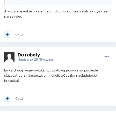
A kupa z lewakiem kalendarz i długopis gminny dali jak byli i nie
narzekales
Cytuj
Do roboty
Napisano
28 Stycznia
Ewka drogę wojewódzką i powiatową posypią im podległe
służby.A co z miasteczkiem i okolicą.Czyżby naśladujecie
Krzystka?
Cytuj