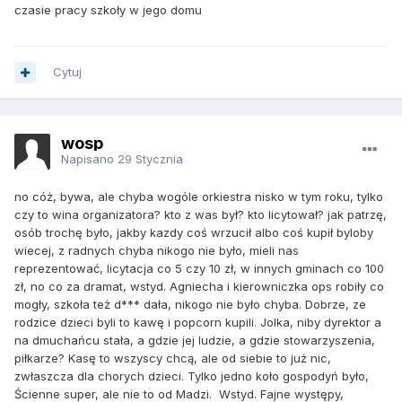
czasie pracy szkoły w jego domu
Cytuj
wosp
Napisano
29 Stycznia
no cóż, bywa, ale chyba wogóle orkiestra nisko w tym roku, tylko
czy to wina organizatora? kto z was był? kto licytował? jak patrzę,
osób trochę było, jakby kazdy coś wrzucił albo coś kupił byloby
wiecej, z radnych chyba nikogo nie było, mieli nas
reprezentować, licytacja co 5 czy 10 zł, w innych gminach co 100
zł, no co za dramat, wstyd. Agniecha i kierowniczka ops robiły co
mogły, szkoła też d*** dała, nikogo nie było chyba. Dobrze, ze
rodzice dzieci byli to kawę i popcorn kupili. Jolka, niby dyrektor a
na dmuchańcu stała, a gdzie jej ludzie, a gdzie stowarzyszenia,
piłkarze? Kasę to wszyscy chcą, ale od siebie to już nic,
zwłaszcza dla chorych dzieci. Tylko jedno koło gospodyń było,
Ścienne super, ale nie to od Madzi. Wstyd. Fajne występy,