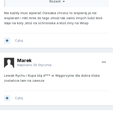
Rozwiń
kawę i popcorn kupili. Jolka, niby dyrektor a na dmuchańcu
stała, a gdzie jej ludzie, a gdzie stowarzyszenia, piłkarze?
Kasę to wszyscy chcą, ale od siebie to już nic, zwłaszcza
Nie każdy musi wpierać Owsiaka chcesz to wspieraj ja nie
dla chorych dzieci. Tylko jedno koło gospodyń było, Ścienne
wspieram i nikt mnie do tego zmuśi tak samo innych ludzi ktoś
super, ale nie to od Madzi. Wstyd. Fajne występy, seniorzy
daje na koty ,ktoś na schroniska a ktoś inny na Wosp
super, ale tak może radni by czasami przyszli ich wspomóc
Cytuj
Marek
Napisano
29 Stycznia
Lewak Rychu i Kupa liżą d*** w Węgorzynie dla dobra ińska
zostańcie tam na zawsze
Cytuj