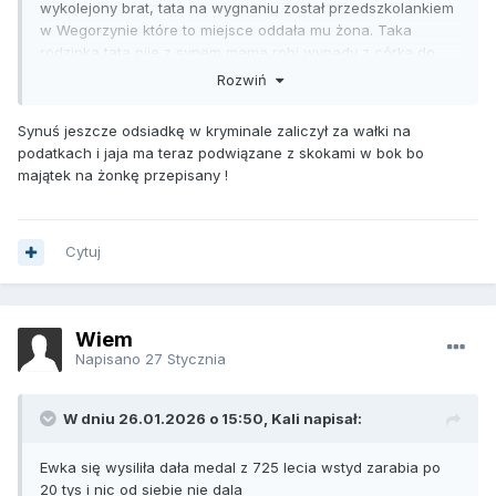
wykolejony brat, tata na wygnaniu został przedszkolankiem
w Wegorzynie które to miejsce oddała mu żona. Taka
rodzinka tata pije z synem mama robi wypady z córką do
meliny. No i takie szumowiny wspierają SBeka z orkiestry.
Rozwiń
Jedź jedź dziecko do Wegorzyna tam cię tak nie znają jak
my w Ińsku. Szybko zapomniałaś jak spałaś w szafie i
Synuś jeszcze odsiadkę w kryminale zaliczył za wałki na
sprzatałaś z gołym tyłkiem w fartuszku na Manhattanie.
podatkach i jaja ma teraz podwiązane z skokami w bok bo
Niech nikt nie myśli że to kłamstwa to wszystko Margaret
majątek na żonkę przepisany !
opowiadała w swoich ekskluzywnych wywiadach. Serio!
Cytuj
Wiem
Napisano
27 Stycznia
W dniu 26.01.2026 o 15:50, Kali napisał:
Ewka się wysiliła dała medal z 725 lecia wstyd zarabia po
20 tys i nic od siebie nie dala