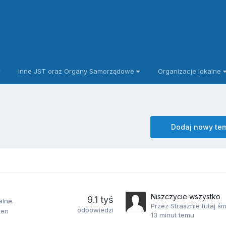
Inne JST oraz Organy Samorządowe
Organizacje lokalne
Dodaj nowy te
Niszczycie wszystko
9.1 tyś
alne.
Przez Strasznie tutaj śm
odpowiedzi
ten
13 minut temu