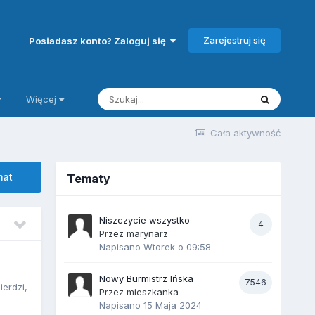
Zarejestruj się
Posiadasz konto? Zaloguj się
Więcej
Cała aktywność
mat
Tematy
Niszczycie wszystko
4
Przez marynarz
Napisano
Wtorek o 09:58
Nowy Burmistrz Ińska
7546
ierdzi,
Przez mieszkanka
Napisano
15 Maja 2024