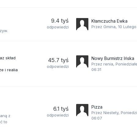
9.4 tyś
Kłamczucha Ewka
Przez Gmina,
10 Lutego
odpowiedzi
zyw.
az skład
Nowy Burmistrz Ińska
45.7 tyś
Przez renia,
Poniedział
odpowiedzi
06:31
e i realia
Pizza
6.1 tyś
Przez Niestety,
Poniedzi
odpowiedzi
aną z
06:07
ć to