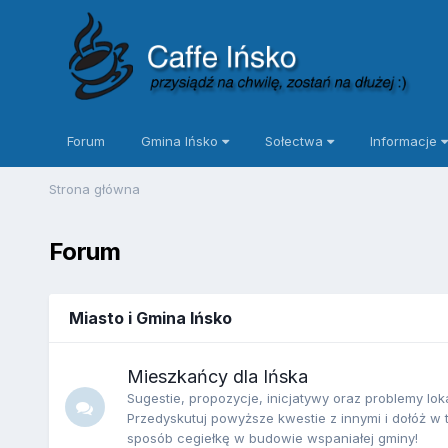
Forum
Gmina Ińsko
Sołectwa
Informacje
Strona główna
Forum
Miasto i Gmina Ińsko
Mieszkańcy dla Ińska
Sugestie, propozycje, inicjatywy oraz problemy lok
Przedyskutuj powyższe kwestie z innymi i dołóż w 
sposób cegiełkę w budowie wspaniałej gminy!