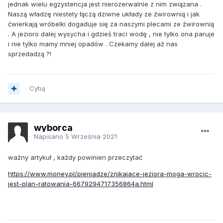
jednak wielu egzystencja jest nierozerwalnie z nim związana .
Naszą władzę niestety łączą dziwne układy ze żwirownią i jak
ćwierkają wróbelki dogaduje się za naszymi plecami ze żwirownią
. A jezioro dalej wysycha i gdzieś traci wodę , nie tylko ona paruje
i nie tylko mamy mniej opadów . Czekamy dalej aż nas
sprzedadzą ?!
Cytuj
wyborca
Napisano
5 Września 2021
ważny artykuł , każdy powinien przeczytać
https://www.money.pl/pieniadze/znikajace-jeziora-moga-wrocic-
jest-plan-ratowania-6679294717356864a.html