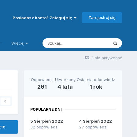
Zarejestruj się
Posiadasz konto? Zaloguj się
Więcej
Cała aktywność
Odpowiedzi
Utworzony
Ostatnia odpowiedź
261
4 lata
1 rok
0
POPULARNE DNI
5 Sierpień 2022
4 Sierpień 2022
cie
32 odpowiedzi
27 odpowiedzi