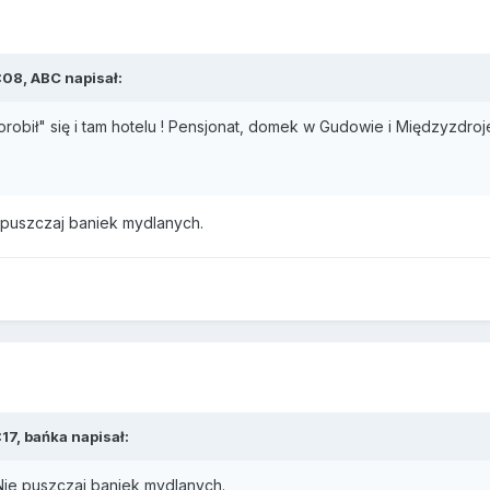
:08, ABC napisał:
orobił" się i tam hotelu ! Pensjonat, domek w Gudowie i Międzyzdroj
 puszczaj baniek mydlanych.
17, bańka napisał:
Nie puszczaj baniek mydlanych.