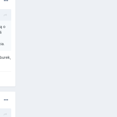
ją o
i
ia.
burek,