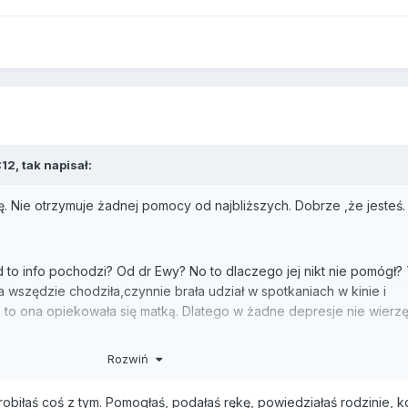
12, tak napisał:
ę. Nie otrzymuje żadnej pomocy od najbliższych. Dobrze ,że jesteś.
 to info pochodzi? Od dr Ewy? No to dlaczego jej nikt nie pomógł?
wszędzie chodziła,czynnie brała udział w spotkaniach w kinie i
to ona opiekowała się matką. Dlatego w żadne depresje nie wierz
u.
Rozwiń
robiłaś coś z tym. Pomogłaś, podałaś rękę, powiedziałaś rodzinie, 