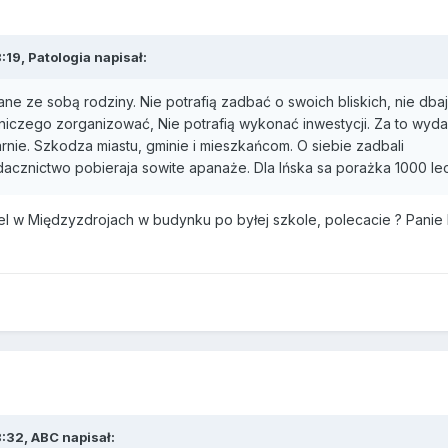
19, Patologia napisał:
e ze sobą rodziny. Nie potrafią zadbać o swoich bliskich, nie dba
niczego zorganizować, Nie potrafią wykonać inwestycji. Za to wydal
rnie. Szkodza miastu, gminie i mieszkańcom. O siebie zadbali
acznictwo pobieraja sowite apanaże. Dla Ińska sa porażka 1000 lec
el w Międzyzdrojach w budynku po byłej szkole, polecacie ? Panie 
:32, ABC napisał: