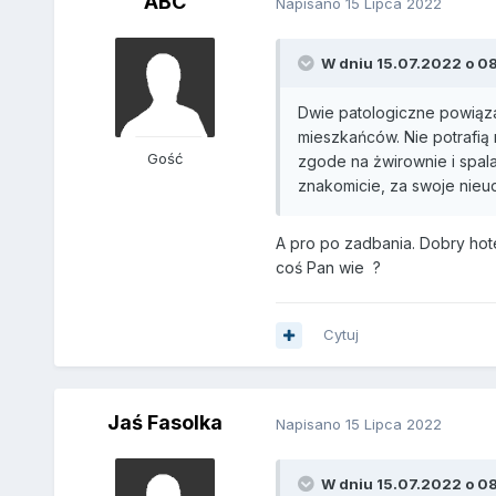
ABC
Napisano
15 Lipca 2022
W dniu 15.07.2022 o 08:
Dwie patologiczne powiązan
mieszkańców. Nie potrafią 
Gość
zgode na żwirownie i spala
znakomicie, za swoje nieud
A pro po zadbania. Dobry hot
coś Pan wie ?
Cytuj
Jaś Fasolka
Napisano
15 Lipca 2022
W dniu 15.07.2022 o 08