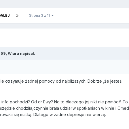
DALEJ
Strona 3 z 11
59, Wiara napisał:
Nie otrzymuje żadnej pomocy od najbliższych. Dobrze ,że jesteś.
 info pochodzi? Od dr Ewy? No to dlaczego jej nikt nie pomógł? To
zędzie chodziła,czynnie brała udział w spotkaniach w kinie i Omed
kowała się matką. Dlatego w żadne depresje nie wierzę.