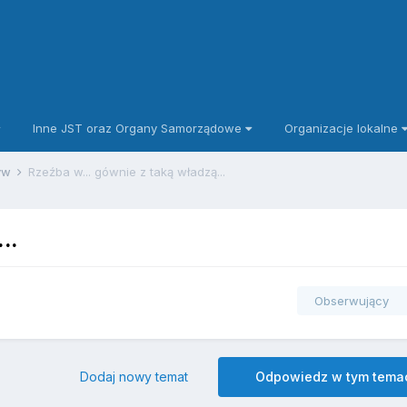
Inne JST oraz Organy Samorządowe
Organizacje lokalne
zyw
Rzeźba w... gównie z taką władzą...
..
Obserwujący
Dodaj nowy temat
Odpowiedz w tym tema