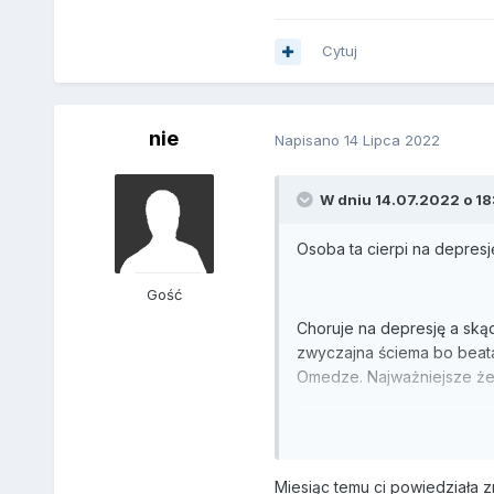
Cytuj
nie
Napisano
14 Lipca 2022
W dniu 14.07.2022 o 18:
Osoba ta cierpi na depresj
Gość
Choruje na depresję a skąd
zwyczajna ściema bo beata 
Omedze. Najważniejsze że 
Skarżyła mi się miesiąc tem
Miesiąc temu ci powiedziała z