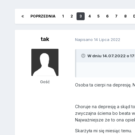
POPRZEDNIA
1
2
3
4
5
6
7
8
tak
Napisano
14 Lipca 2022
W dniu 14.07.2022 o 17:
Gość
Osoba ta cierpi na depresję. 
Choruje na depresję a skąd to
zwyczajna ściema bo beata ws
Najważniejsze że to ona opie
Skarżyła mi się miesiąc temu.