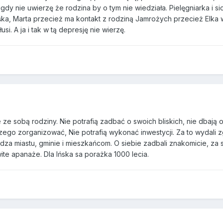
gdy nie uwierzę że rodzina by o tym nie wiedziała. Pielęgniarka i si
Aśka, Marta przecież ma kontakt z rodziną Jamrożych przecież Elka 
usi. A ja i tak w tą depresję nie wierzę.
e sobą rodziny. Nie potrafią zadbać o swoich bliskich, nie dbają 
czego zorganizować, Nie potrafią wykonać inwestycji. Za to wydali 
odza miastu, gminie i mieszkańcom. O siebie zadbali znakomicie, za 
te apanaże. Dla Ińska sa porażka 1000 lecia.