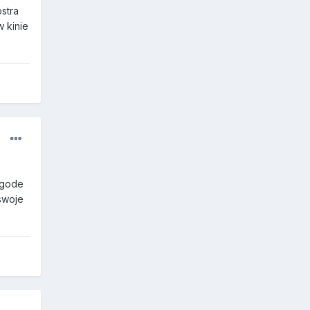
ostra
w kinie
o
zgode
swoje