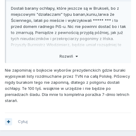
Dostali barany ochłapy, które jeszcze są w Brukseli, bo z
miejscowymi "działaczami" typu banan,kuniu,larwa że
Ściennego, latali po mieście i wykrzykiwali ***** *** i to
przed domem radnego PiS-u. Nic nie powinni dostać bo i tak
to zmarnują. Pieniądze z pewnością przyjdą później, jak już
tych nieudaczników i przekręciarzy pogonimy z Ińska.
Przyszły Burmistrz Włodzimierz, będzie umiał rozsądniej te
pieniądze zagospodarować a nie przekręcić.
Rozwiń
Nie zapominaj o bojkocie wyborów prezydenckich gdzie buraki
wypisywali listy rozdmuchane przez TVN na całą Polskę. PiSowcy
nigdy burakom tego nie zapomną, dlatego z poligonu dostali
ochłapy. Te 100 tyś. wsiąknie w urzędzie i nie będzie po
pieniadzach śladu. Dla mnie to kompletna porażka 7-dmio letnich
starań.
Cytuj