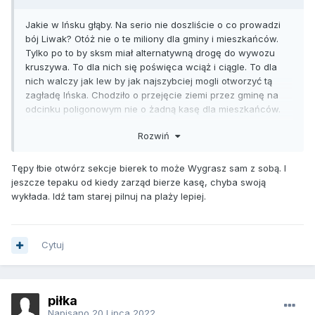
Jakie w Ińsku głąby. Na serio nie doszliście o co prowadzi
bój Liwak? Otóż nie o te miliony dla gminy i mieszkańców.
Tylko po to by sksm miał alternatywną drogę do wywozu
kruszywa. To dla nich się poświęca wciąż i ciągle. To dla
nich walczy jak lew by jak najszybciej mogli otworzyć tą
zagładę Ińska. Chodziło o przejęcie ziemi przez gminę na
odcinku poligonowym nie o żadną kasę dla mieszkańców.
Ale taki banan będzie się cieszył z sukcesu bo to będą
Rozwiń
żwirowe pieniądze na sport. Sukces!!!! Tak za darmo pracuje
w sporcie pracują nadkierniczny, smoła, klis i ten
szczecinski wymoczek co ma oczy fałszywe ja ryży ruj.
Tępy łbie otwórz sekcje bierek to może Wygrasz sam z sobą. I
jeszcze tepaku od kiedy zarząd bierze kasę, chyba swoją
wykłada. Idź tam starej pilnuj na plaży lepiej.
Cytuj
piłka
Napisano
20 Lipca 2022