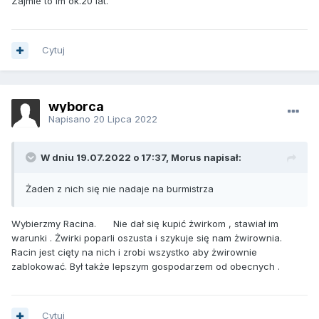
Zajmie to im ok.20 lat.
Cytuj
wyborca
Napisano
20 Lipca 2022
W dniu 19.07.2022 o 17:37, Morus napisał:
Żaden z nich się nie nadaje na burmistrza
Wybierzmy Racina. Nie dał się kupić żwirkom , stawiał im
warunki . Żwirki poparli oszusta i szykuje się nam żwirownia.
Racin jest cięty na nich i zrobi wszystko aby żwirownie
zablokować. Był także lepszym gospodarzem od obecnych .
Cytuj