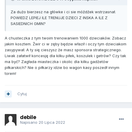
Za dużo bierzesz na główke i ci sie móźdźek wstrzasnał.
POWIEDZ LEPIEJ ILE TRENUJE DZIECI Z INSKA A ILE Z
SASIEDNICH GMIN?
A chusteczka z tym twoim trenowaniem 1000 dzieciaków. Zobacz
jakim kosztem. Żwir ci w zęby będzie właził i oczy tym dzieciakom
zasypywał. A ty się cieszysz że masz sponsora strategicznego.
Liwak załatwił koncesję dla kilku piłek, koszulek i getrów? Czy tak
ma być? Zagłada miasteczka i okolic dla kilku gadżetów
piłkarskich? Nie o piłkarzy idzie bo wagon kasy poszedł innym
torem!
Cytuj
debile
Napisano
20 Lipca 2022