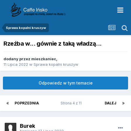
Sprawa kopalni kruszyw
Rzeźba w... gównie z taką władzą...
dodany przez
mieszkaniec
,
11 Lipca 2022
w
Sprawa kopalni kruszyw
Odpowiedz w tym temacie
POPRZEDNIA
Strona 4 z 11
DALEJ
Burek
Napisano
17 Lipca 2022