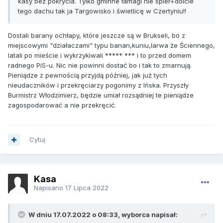
kasy beż pokrycia. Tylko gminne łamagi nie spier+dolcie
tego dachu tak ja Targowisko i świetlicę w Czertyniu!!
Dostali barany ochłapy, które jeszcze są w Brukseli, bo z
miejscowymi "działaczami" typu banan,kuniu,larwa że Ściennego,
latali po mieście i wykrzykiwali ***** *** i to przed domem
radnego PiS-u. Nic nie powinni dostać bo i tak to zmarnują.
Pieniądze z pewnością przyjdą później, jak już tych
nieudaczników i przekręciarzy pogonimy z Ińska. Przyszły
Burmistrz Włodzimierz, będzie umiał rozsądniej te pieniądze
zagospodarować a nie przekręcić.
Cytuj
Kasa
Napisano
17 Lipca 2022
W dniu 17.07.2022 o 08:33, wyborca napisał: