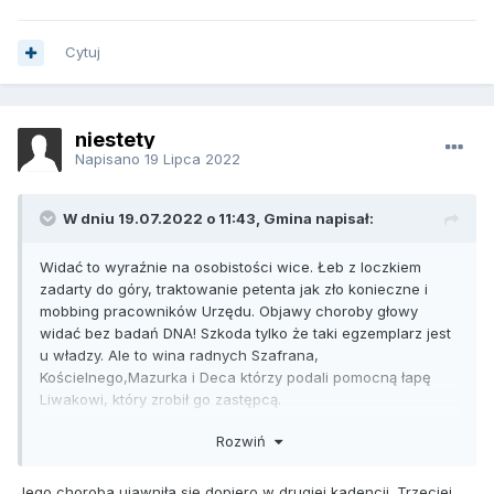
Cytuj
niestety
Napisano
19 Lipca 2022
W dniu 19.07.2022 o 11:43, Gmina napisał:
Widać to wyraźnie na osobistości wice. Łeb z loczkiem
zadarty do góry, traktowanie petenta jak zło konieczne i
mobbing pracowników Urzędu. Objawy choroby głowy
widać bez badań DNA! Szkoda tylko że taki egzemplarz jest
u władzy. Ale to wina radnych Szafrana,
Kościelnego,Mazurka i Deca którzy podali pomocną łapę
Liwakowi, który zrobił go zastępcą.
Rozwiń
Jego choroba ujawniła się dopiero w drugiej kadencji. Trzeciej