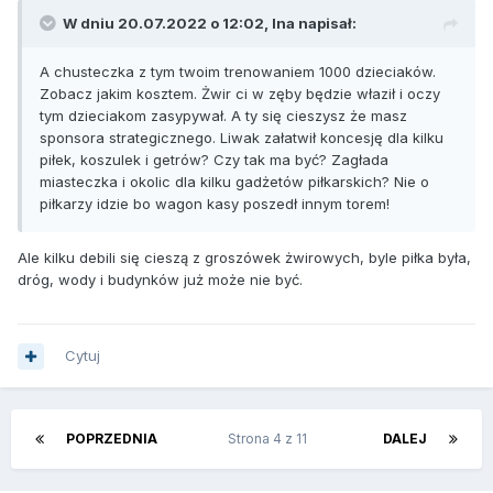
W dniu 20.07.2022 o 12:02, Ina napisał:
A chusteczka z tym twoim trenowaniem 1000 dzieciaków.
Zobacz jakim kosztem. Żwir ci w zęby będzie właził i oczy
tym dzieciakom zasypywał. A ty się cieszysz że masz
sponsora strategicznego. Liwak załatwił koncesję dla kilku
piłek, koszulek i getrów? Czy tak ma być? Zagłada
miasteczka i okolic dla kilku gadżetów piłkarskich? Nie o
piłkarzy idzie bo wagon kasy poszedł innym torem!
Ale kilku debili się cieszą z groszówek żwirowych, byle piłka była,
dróg, wody i budynków już może nie być.
Cytuj
POPRZEDNIA
Strona 4 z 11
DALEJ