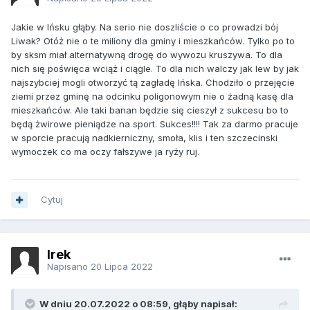
Jakie w Ińsku głąby. Na serio nie doszliście o co prowadzi bój
Liwak? Otóż nie o te miliony dla gminy i mieszkańców. Tylko po to
by sksm miał alternatywną drogę do wywozu kruszywa. To dla
nich się poświęca wciąż i ciągle. To dla nich walczy jak lew by jak
najszybciej mogli otworzyć tą zagładę Ińska. Chodziło o przejęcie
ziemi przez gminę na odcinku poligonowym nie o żadną kasę dla
mieszkańców. Ale taki banan będzie się cieszył z sukcesu bo to
będą żwirowe pieniądze na sport. Sukces!!!! Tak za darmo pracuje
w sporcie pracują nadkierniczny, smoła, klis i ten szczecinski
wymoczek co ma oczy fałszywe ja ryży ruj.
Cytuj
Irek
Napisano
20 Lipca 2022
W dniu 20.07.2022 o 08:59, głąby napisał: