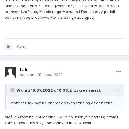
pracowników Urzędu. Objawy choroby głowy widać bez badań
DNA! Szkoda tylko że taki egzemplarz jest u władzy. Ale to wina
radnych Szafrana, Kościelnego,Mazurka i Deca którzy podali
pomocną łapę Liwakowi, który zrobił go zastępcą.
Cytuj
tak
Napisano
19 Lipca 2022
W dniu 19.07.2022 o 10:33, przykre napisał:
Może też tak być bo choroby psychiczne są dziedziczne.
Ależ ich rodzina jest idealna. Tylko oni z innych potrafią drwić i
kpić, a nawet niszczyć porządnych ludzi w Ińsku.