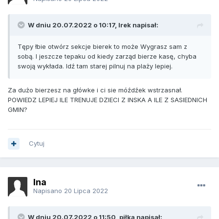
W dniu 20.07.2022 o 10:17, Irek napisał:
Tępy łbie otwórz sekcje bierek to może Wygrasz sam z
sobą. I jeszcze tepaku od kiedy zarząd bierze kasę, chyba
swoją wykłada. Idź tam starej pilnuj na plaży lepiej.
Za dużo bierzesz na główke i ci sie móźdźek wstrzasnał.
POWIEDZ LEPIEJ ILE TRENUJE DZIECI Z INSKA A ILE Z SASIEDNICH
GMIN?
Cytuj
Ina
Napisano
20 Lipca 2022
W dniu 20.07.2022 o 11:50, piłka napisał: