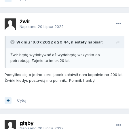
żwir
Napisano
20 Lipca 2022
W dniu 19.07.2022 o 20:44, niestety napisał:
Żwir będą wydobywać aż wydobędą wszystko co
potrzebują. Zajmie to im ok.20 lat.
Pomyliłes się o jedno zero. jacek załatwił nam kopalnie na 200 lat.
Żwirki kiedyś postawią mu pomnik. Pomnik hańby!
Cytuj
głąby
Napisano
20 Lipca 2022