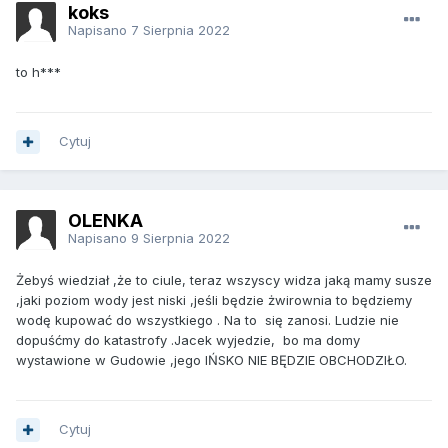
koks
Napisano
7 Sierpnia 2022
to h***
Cytuj
OLENKA
Napisano
9 Sierpnia 2022
Żebyś wiedział ,że to ciule, teraz wszyscy widza jaką mamy susze
,jaki poziom wody jest niski ,jeśli będzie żwirownia to będziemy
wodę kupować do wszystkiego . Na to się zanosi. Ludzie nie
dopuśćmy do katastrofy .Jacek wyjedzie, bo ma domy
wystawione w Gudowie ,jego IŃSKO NIE BĘDZIE OBCHODZIŁO.
Cytuj