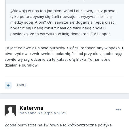
„Wlewają w nas ten jad nienawiści i ci z lewa, i ci z prawa,
tylko po to abyśmy się żarli nawzajem, wyzywali i bili się
między sobą. A oni? Oni zawsze się dogadają, będą kraść,
bogacić się i będą robili z nami co tylko będą chcieli i
powiedzą, że to wszystko w imię demokracji.” A.Lepper
To jest celowe dzialanie buraków. Skłócili radnych aby w spokoju
otworzyć dwie żwirownie i spalarnię śmieci przy okazji pobierając
sowite wynagrodzenie za tę katastrofę Ińska. To haniebne
działanie buraków.
Cytuj
Kateryna
Napisano
6 Sierpnia 2022
Zgoda burmistrza na żwirownie to krótkowzroczna polityka