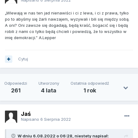
„Wlewają w nas ten jad nienawiści i ci z lewa, i ci z prawa, tylko
po to abyśmy się żarli nawzajem, wyzywali i bili się między sobą.
A oni? Oni zawsze się dogadają, będą kraść, bogacić się i będą
robili z nami co tylko będą chcieli i powiedzą, że to wszystko w
imię demokracji.” A.Lepper
Cytuj
Odpowiedzi
Utworzony
Ostatnia odpowiedź
261
4 lata
1 rok
Jaś
Napisano
6 Sierpnia 2022
W dniu 6.08.2022 o 06:28, niestety napisał: