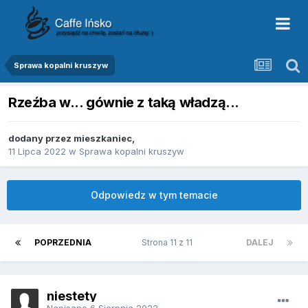
Sprawa kopalni kruszyw
Rzeźba w... gównie z taką władzą...
dodany przez
mieszkaniec
,
11 Lipca 2022
w
Sprawa kopalni kruszyw
Odpowiedz w tym temacie
POPRZEDNIA
Strona 11 z 11
DALEJ
niestety
Napisano
6 Sierpnia 2022