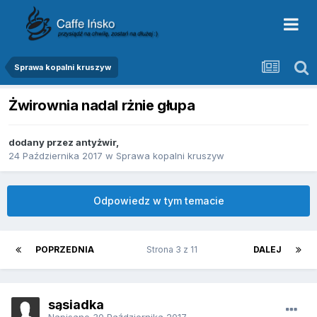
Sprawa kopalni kruszyw
Żwirownia nadal rżnie głupa
dodany przez
antyżwir
,
24 Października 2017
w
Sprawa kopalni kruszyw
Odpowiedz w tym temacie
POPRZEDNIA
Strona 3 z 11
DALEJ
sąsiadka
Napisano
30 Października 2017