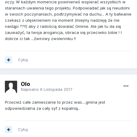
oczy. W każdym momencie powinieneś wspierać wszystkich w
staraniach uwalenia tego projektu. Podpowiadać jak są nieudolni
w swoich poczynaniach, podtrzymywać na duchu... A ty bałwanie
czekasz z utęsknieniem na moment (miejmy nadzieję że nie
nastąpi ??!!) aby z radością dowalać Gminie. Ale jak tu da się
zauważyć, ta twoja arogancja, obraca się przeciwko tobie ! I
dobrze ci tak ...żwirowy zwolenniku !!
Cytuj
Olo
Napisano
6 Listopada 2017
Przecież całe zamieszanie to przez was....gmina jest
odpowiedzialna za cały syf z kopalnią...
Cytuj