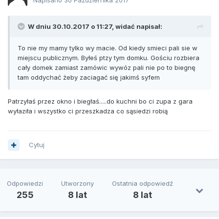
W dniu 30.10.2017 o 11:27, widać napisał:
To nie my mamy tylko wy macie. Od kiedy smieci pali sie w
miejscu publicznym. Byłeś ptzy tym domku. Gościu rozbiera
cały domek zamiast zamówic wywóz pali nie po to biegnę
tam oddychać żeby zaciagać się jakimś syfem
Patrzyłaś przez okno i biegłaś.....do kuchni bo ci zupa z gara
wyłaziła i wszystko ci przeszkadza co sąsiedzi robią
Cytuj
Odpowiedzi
Utworzony
Ostatnia odpowiedź
255
8 lat
8 lat