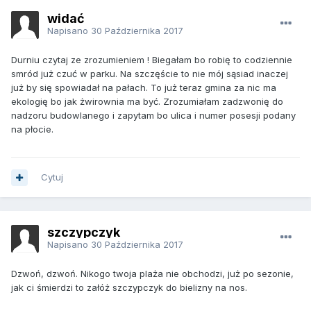
widać
Napisano
30 Października 2017
Durniu czytaj ze zrozumieniem ! Biegałam bo robię to codziennie
smród już czuć w parku. Na szczęście to nie mój sąsiad inaczej
już by się spowiadał na pałach. To już teraz gmina za nic ma
ekologię bo jak żwirownia ma być. Zrozumiałam zadzwonię do
nadzoru budowlanego i zapytam bo ulica i numer posesji podany
na płocie.
Cytuj
szczypczyk
Napisano
30 Października 2017
Dzwoń, dzwoń. Nikogo twoja plaża nie obchodzi, już po sezonie,
jak ci śmierdzi to załóż szczypczyk do bielizny na nos.