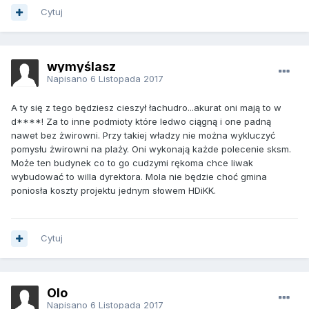
Cytuj
wymyślasz
Napisano
6 Listopada 2017
A ty się z tego będziesz cieszył łachudro...akurat oni mają to w
d****! Za to inne podmioty które ledwo ciągną i one padną
nawet bez żwirowni. Przy takiej władzy nie można wykluczyć
pomysłu żwirowni na plaży. Oni wykonają każde polecenie sksm.
Może ten budynek co to go cudzymi rękoma chce liwak
wybudować to willa dyrektora. Mola nie będzie choć gmina
poniosła koszty projektu jednym słowem HDiKK.
Cytuj
Olo
Napisano
6 Listopada 2017