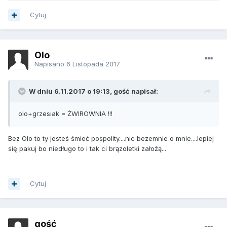
Cytuj
Olo
Napisano
6 Listopada 2017
W dniu 6.11.2017 o 19:13, gość napisał:
olo+grzesiak = ŻWIROWNIA !!!
Bez Olo to ty jesteś śmieć pospolity....nic bezemnie o mnie....lepiej
się pakuj bo niedługo to i tak ci brązoletki założą...
Cytuj
gość