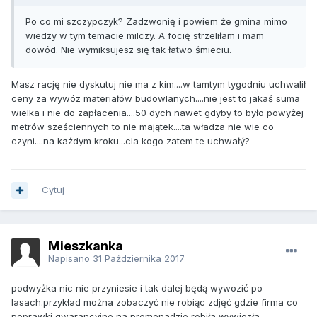
Po co mi szczypczyk? Zadzwonię i powiem że gmina mimo
wiedzy w tym temacie milczy. A focię strzeliłam i mam
dowód. Nie wymiksujesz się tak łatwo śmieciu.
Masz rację nie dyskutuj nie ma z kim....w tamtym tygodniu uchwalił
ceny za wywóz materiałów budowlanych....nie jest to jakaś suma
wielka i nie do zapłacenia....50 dych nawet gdyby to było powyżej
metrów sześciennych to nie majątek....ta władza nie wie co
czyni....na kaźdym kroku...cla kogo zatem te uchwałý?
Cytuj
Mieszkanka
Napisano
31 Października 2017
podwyżka nic nie przyniesie i tak dalej będą wywozić po
lasach.przykład można zobaczyć nie robiąc zdjęć gdzie firma co
poprawki gwarancyjne na promenadzie robiła wywiozła