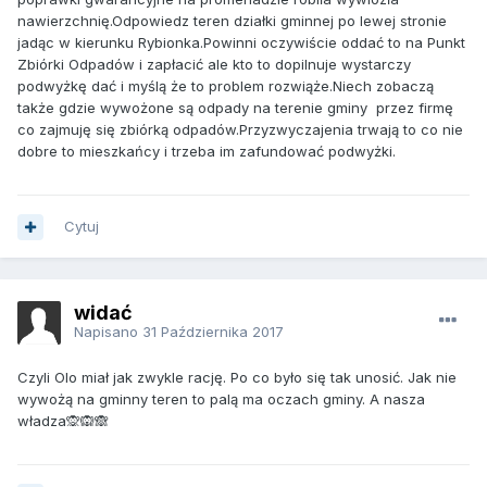
nawierzchnię.Odpowiedz teren działki gminnej po lewej stronie
jadąc w kierunku Rybionka.Powinni oczywiście oddać to na Punkt
Zbiórki Odpadów i zapłacić ale kto to dopilnuje wystarczy
podwyżkę dać i myślą że to problem rozwiąże.Niech zobaczą
także gdzie wywożone są odpady na terenie gminy przez firmę
co zajmuję się zbiórką odpadów.Przyzwyczajenia trwają to co nie
dobre to mieszkańcy i trzeba im zafundować podwyżki.
Cytuj
widać
Napisano
31 Października 2017
Czyli Olo miał jak zwykle rację. Po co było się tak unosić. Jak nie
wywożą na gminny teren to palą ma oczach gminy. A nasza
władza🙊🙉🙈