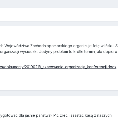
h Województwa Zachodniopomorskiego organizuje fetę w Ińsku. S
rganizacji wycieczki. Jedyny problem to krótki termin, ale dopiero
:
ges/dokumenty/20190218_szacowanie-organizacja_konferencji.docx
zygotować dla jaśnie państwa? Pić żreć i szastać kasą z naszych