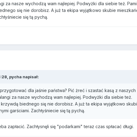
gi za nasze wychodzą wam najlepiej. Podwyżki dla siebie też. Pami
ednego się nie dorobisz. A już ta ekipa wyjątkowo skubie mieszkań
hłyśniecie się tą pychą.
:28, pycha napisał:
 przygotować dla jaśnie państwa? Pić żreć i szastać kasą z naszych
langi za nasze wychodzą wam najlepiej. Podwyżki dla siebie też.
 krzywdą biednego się nie dorobisz. A już ta ekipa wyjątkowo skub
ymi garściami. Zachłyśniecie się tą pychą.
eba zapłacić. Zachłysnęli się "podarkami" teraz czas spłacać długi.