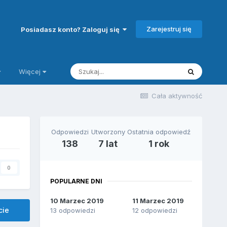
Zarejestruj się
Posiadasz konto? Zaloguj się
Więcej
Cała aktywność
Odpowiedzi
Utworzony
Ostatnia odpowiedź
138
7 lat
1 rok
0
POPULARNE DNI
10 Marzec 2019
11 Marzec 2019
cie
13 odpowiedzi
12 odpowiedzi