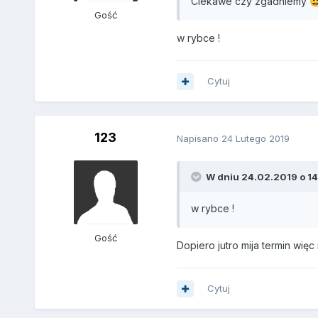
Ciekawe czy zgadniemy

Gość
w rybce !
Cytuj
123
Napisano
24 Lutego 2019
W dniu 24.02.2019 o 14:
w rybce !
Gość
Dopiero jutro mija termin więc
Cytuj