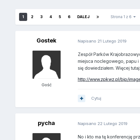
1
2
3
4
5
6
DALEJ
Strona 1 z 6
Gostek
Napisano
21 Lutego 2019
Zespół Parków Krajobrazowyc
miejsca noclegowego, papu i o
się dowiedziałem. Więcej tutaj
http://www.zpkwz.pl/bip/ima
Gość
Cytuj
pycha
Napisano
22 Lutego 2019
No i kto ma tę konferencję pr