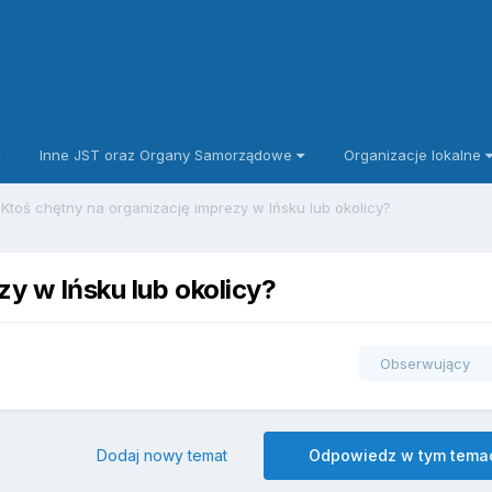
Inne JST oraz Organy Samorządowe
Organizacje lokalne
Ktoś chętny na organizację imprezy w Ińsku lub okolicy?
y w Ińsku lub okolicy?
Obserwujący
Dodaj nowy temat
Odpowiedz w tym tema