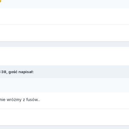

38, gość napisał:
 nie wróżmy z fusów...