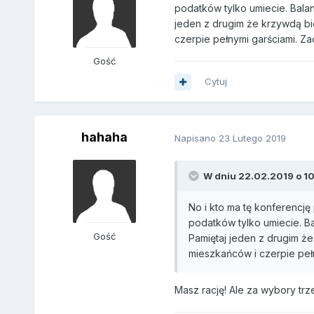
podatków tylko umiecie. Balan
jeden z drugim że krzywdą bi
czerpie pełnymi garściami. Zac
Gość
Cytuj
hahaha
Napisano
23 Lutego 2019
W dniu 22.02.2019 o 10
No i kto ma tę konferencję
podatków tylko umiecie. Ba
Gość
Pamiętaj jeden z drugim że
mieszkańców i czerpie pełn
Masz rację! Ale za wybory trz