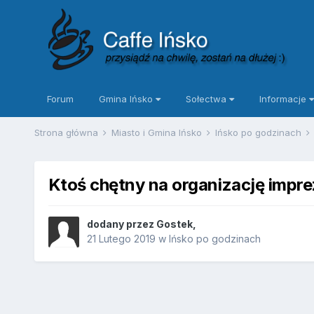
Forum
Gmina Ińsko
Sołectwa
Informacje
Strona główna
Miasto i Gmina Ińsko
Ińsko po godzinach
Ktoś chętny na organizację imprez
dodany przez
Gostek
,
21 Lutego 2019
w
Ińsko po godzinach