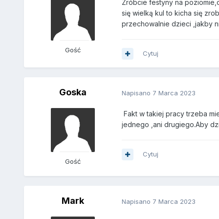
Zróbcie festyny na poziomie,d
się wielką kul to kicha się zr
przechowalnie dzieci ,jakby n
Gość
Cytuj
Goska
Napisano
7 Marca 2023
Fakt w takiej pracy trzeba mie
jednego ,ani drugiego.Aby dzi
Cytuj
Gość
Mark
Napisano
7 Marca 2023