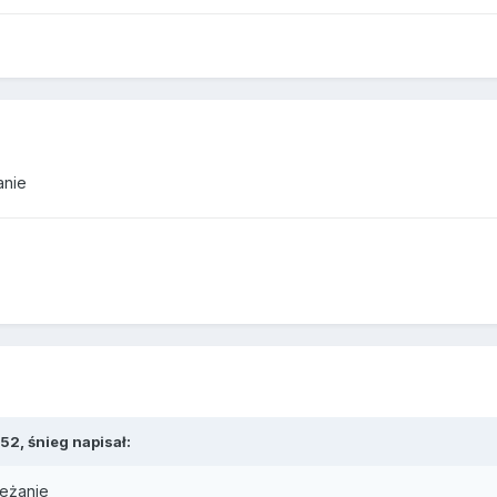
anie
52, śnieg napisał:
ieżanie