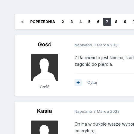
POPRZEDNIA
2
3
4
5
6
7
8
9
Gość
Napisano
3 Marca 2023
Z Racinem to jest ściema, st
zagonić do pierdla.
Cytuj
Gość
Kasia
Napisano
3 Marca 2023
On ma w du×pie wasze wybory 
emeryturę...