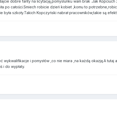
ajcie dobre fanty na licytację,pomyslunku wam brak .Jak Kopciuch z
obiła po całości.Smiech robicie dzień kobiet ,komu to potrzebne,robic
ie była szkoły.Takich Kopczyński nabrał pracowników,takie są efekt
ć wykwalifikacje i pomysłów ,co nie miara ,na każdą okazję.A tutaj a
ś i do wypłaty.