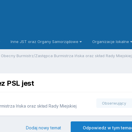
Inne JST oraz Organy Samorządowe
Organizacje lokalne
Obecny Burmistrz/Zastępca Burmistrza Ińska oraz skład Rady Miejskie
z PSL jest
Obserwujący
istrza Ińska oraz skład Rady Miejskiej
Dodaj nowy temat
Odpowiedz w tym tema