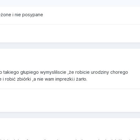
nieżone i nie posypane
 takiego głupiego wymysliliscie ,że robicie urodziny chorego
i robić zbiórki ,a nie wam imprezki.i żarło.