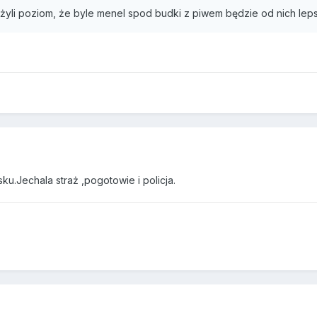
iżyli poziom, że byle menel spod budki z piwem będzie od nich leps
sku.Jechala straż ,pogotowie i policja.