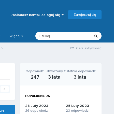
Zarejestruj się
Posiadasz konto? Zaloguj się
Więcej
j
Cała aktywność
Odpowiedzi
Utworzony
Ostatnia odpowiedź
247
3 lata
3 lata
0
POPULARNE DNI
26 Luty 2023
25 Luty 2023
cie
26 odpowiedzi
23 odpowiedzi