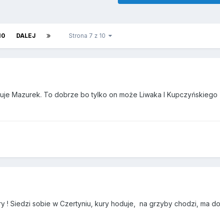
10
DALEJ
Strona 7 z 10
artuje Mazurek. To dobrze bo tylko on może Liwaka I Kupczyńskiego
! Siedzi sobie w Czertyniu, kury hoduje, na grzyby chodzi, ma d