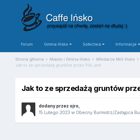
Forum
Gmina Ińsko
Sołectwa
Informacje
Strona główna
Miasto i Gmina Ińsko
Włodarze MiG Ińsko
Jak to ze sprzedażą gruntów przez PSL jest
Jak to ze sprzedażą gruntów prze
dodany przez
ojro
,
15 Lutego 2023
w
Obecny Burmistrz/Zastępca Burm