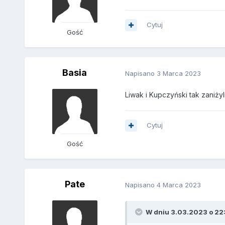
Cytuj
Gość
Basia
Napisano
3 Marca 2023
Liwak i Kupczyński tak zaniży
Cytuj
Gość
Pate
Napisano
4 Marca 2023
W dniu 3.03.2023 o 22: