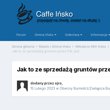
Forum
Gmina Ińsko
Sołectwa
Informacje
Strona główna
Miasto i Gmina Ińsko
Włodarze MiG Ińsko
Jak to ze sprzedażą gruntów przez PSL jest
Jak to ze sprzedażą gruntów prze
dodany przez
ojro
,
15 Lutego 2023
w
Obecny Burmistrz/Zastępca Burm