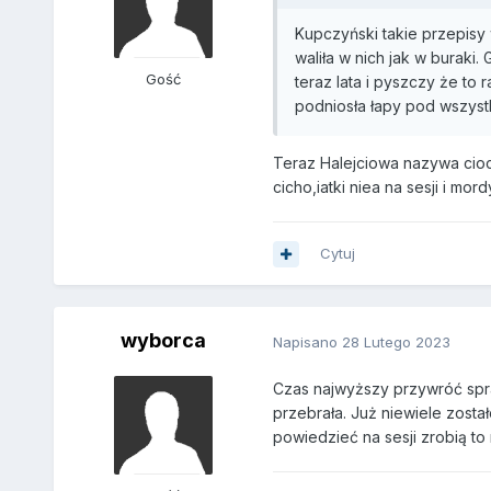
Kupczyński takie przepisy 
waliła w nich jak w buraki.
Gość
teraz lata i pyszczy że to 
podniosła łapy pod wszystk
Teraz Halejciowa nazywa cioci
cicho,iatki niea na sesji i mord
Cytuj
wyborca
Napisano
28 Lutego 2023
Czas najwyższy przywróć spr
przebrała. Już niewiele zost
powiedzieć na sesji zrobią to n