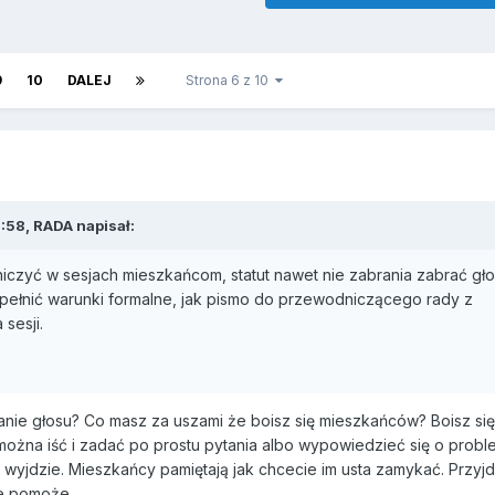
9
10
DALEJ
Strona 6 z 10
:58, RADA napisał:
niczyć w sesjach mieszkańcom, statut nawet nie zabrania zabrać gł
ełnić warunki formalne, jak pismo do przewodniczącego rady z
 sesji.
ie głosu? Co masz za uszami że boisz się mieszkańców? Boisz się
 można iść i zadać po prostu pytania albo wypowiedzieć się o prob
 wyjdzie. Mieszkańcy pamiętają jak chcecie im usta zamykać. Przyjd
ie pomoże.