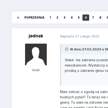
POPRZEDNIA
1
2
3
4
5
6
7
8
jednak
Napisano
27 Lutego 2023
W dniu 27.02.2023 o 19
Statut nie zabrania uczest
mieszkańcom. Wystarczy sp
Gość
prośbą o zabranie głosu na
Mam żebrać o zgodę na zabran
trudnych pytań? To teraz nie
gminy. To wam na zdrowie nie
czas na zapłatę. I mój Boże n