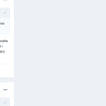
nie
aliła
 i
łapy