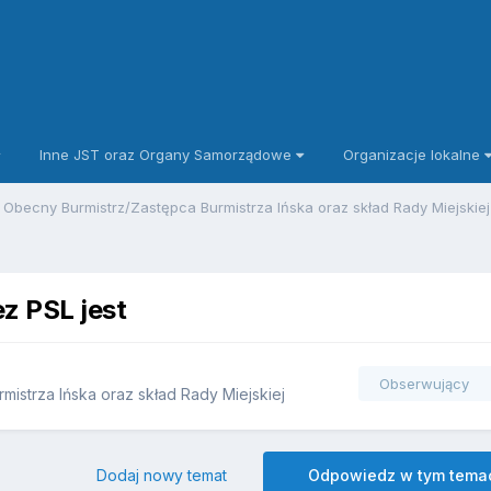
Inne JST oraz Organy Samorządowe
Organizacje lokalne
Obecny Burmistrz/Zastępca Burmistrza Ińska oraz skład Rady Miejskie
z PSL jest
Obserwujący
istrza Ińska oraz skład Rady Miejskiej
Dodaj nowy temat
Odpowiedz w tym tema