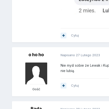
Cytuj
o ho ho
Napisano
27 Lutego 2023
Nie myśl sobie że Lewak i Kup
nie lubią.
Cytuj
Gość
Rada
Napisano
28 Lutego 2023