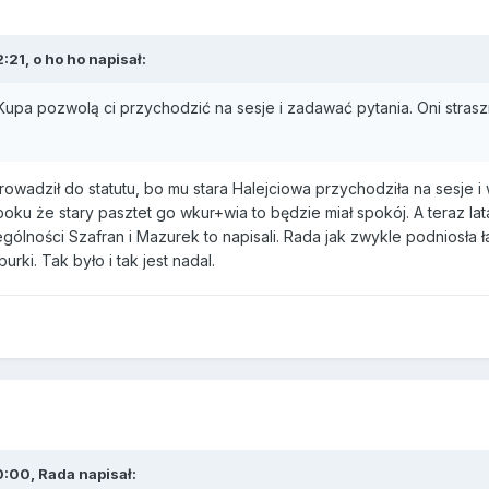
21, o ho ho napisał:
Kupa pozwolą ci przychodzić na sesje i zadawać pytania. Oni strasz
owadził do statutu, bo mu stara Halejciowa przychodziła na sesje i w
boku że stary pasztet go wkur+wia to będzie miał spokój. A teraz lata
gólności Szafran i Mazurek to napisali. Rada jak zwykle podniosła 
rki. Tak było i tak jest nadal.
:00, Rada napisał: