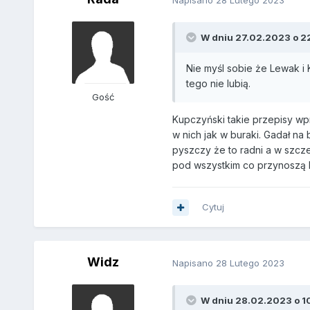
W dniu 27.02.2023 o 22:
Nie myśl sobie że Lewak i 
tego nie lubią.
Gość
Kupczyński takie przepisy wpr
w nich jak w buraki. Gadał na 
pyszczy że to radni a w szcze
pod wszystkim co przynoszą bu
Cytuj
Widz
Napisano
28 Lutego 2023
W dniu 28.02.2023 o 10