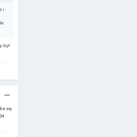
 i
le
y był
ka się
gą