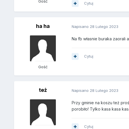
Gość
Cytuj
ha ha
Napisano
28 Lutego 2023
Na fb własnie buraka zaorali a
Cytuj
Gość
też
Napisano
28 Lutego 2023
Przy gminie na koszu też pro
porobiło! Tylko kasa kasa k
Cytuj