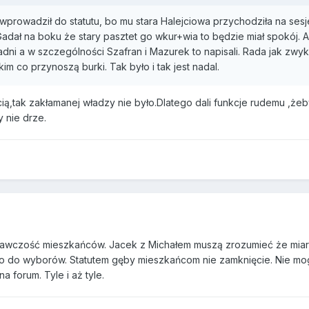
wprowadził do statutu, bo mu stara Halejciowa przychodziła na sesje
 Gadał na boku że stary pasztet go wkur+wia to będzie miał spokój. A
radni a w szczególności Szafran i Mazurek to napisali. Rada jak zwyk
im co przynoszą burki. Tak było i tak jest nadal.
ą,tak zakłamanej władzy nie było.Dlatego dali funkcje rudemu ,żeb
y nie drze.
awczość mieszkańców. Jacek z Michałem muszą zrozumieć że miar
ało do wyborów. Statutem gęby mieszkańcom nie zamknięcie. Nie mo
a forum. Tyle i aż tyle.