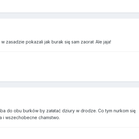
 w zasadzie pokazali jak burak się sam zaorał. Ale jaja!
śba do obu burków by załatać dziury w drodze. Co tym nurkom się
asa i wszechobecne chamstwo.