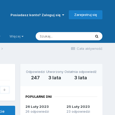
Zarejestruj się
Posiadasz konto? Zaloguj się
Więcej
j
Cała aktywność
Odpowiedzi
Utworzony
Ostatnia odpowiedź
247
3 lata
3 lata
0
POPULARNE DNI
26 Luty 2023
25 Luty 2023
cie
26 odpowiedzi
23 odpowiedzi