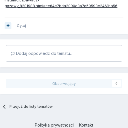
instalacji,spawacz-
gazowy_8201988.html#ee64c7bda2090e3b7c50593c2461ba56
Cytuj
Dodaj odpowiedź do tematu...
Obserwujący
0
Przejdź do listy tematów
Polityka prywatności
Kontakt