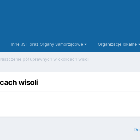
Inne JST oraz Organy Samorządowe
Organizacje lokalne
Niszczenie pół uprawnych w okolicach wisoli
cach wisoli
Do