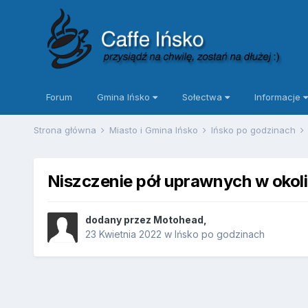
Forum
Gmina Ińsko
Sołectwa
Informacje
Strona główna
Miasto i Gmina Ińsko
Ińsko po godzinach
Niszczenie pół uprawnych w okoli
dodany przez
Motohead
,
23 Kwietnia 2022
w
Ińsko po godzinach