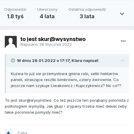
Odpowiedzi
Utworzony
Ostatnia odpowiedź
1.8 tyś
4 lata
3 lata
to jest skur@wysynstwo
Napisano
28 Stycznia 2022
W dniu 28.01.2022 o 17:17, Klara napisał:
Kuzwa to już sie przemysłowa gmina robi, setki hektarów
paneli, straszące resztki bimbrowni, cztery żwirownie. Co
jeszcze nam szykuje Liwakowicz i Kupczykowicz? No co??
To jest skur@wysynstwo. Co też jeszcze ten porąbany polonista z
politologiem wymyślą. Jak głupi i zrypany trzeba mieć dekiel zeby
takie poronione pomysły mieć?
Cytuj