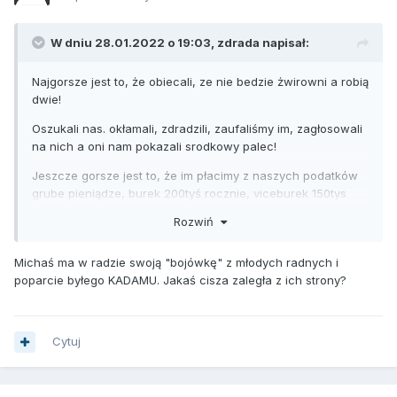
W dniu 28.01.2022 o 19:03, zdrada napisał:
Najgorsze jest to, że obiecali, ze nie bedzie żwirowni a robią
dwie!
Oszukali nas. okłamali, zdradzili, zaufaliśmy im, zagłosowali
na nich a oni nam pokazali srodkowy palec!
Jeszcze gorsze jest to, że im płacimy z naszych podatków
grube pieniądze, burek 200tyś rocznie, viceburek 150tys
rocznie. Kuwa jego mać!
Rozwiń
Michaś ma w radzie swoją "bojówkę" z młodych radnych i
poparcie byłego KADAMU. Jakaś cisza zaległa z ich strony?
Cytuj