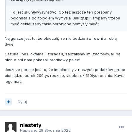
To jest skur@wysynstwo. Co też jeszcze ten porąbany
polonista z politologiem wymyślą. Jak głupi i zrypany trzeba
mieć dekiel zeby takie poronione pomysły mieć?
Najgorsze jest to, że obiecali, ze nie bedzie żwirowni a robią
dwie!
Oszukali nas. okłamali, zdradzili, zaufaliśmy im, zagłosowali na
nich a oni nam pokazali srodkowy palec!
Jeszcze gorsze jest to, że im płacimy z naszych podatków grube
pieniądze, burek 200tyś rocznie, viceburek 150tys rocznie. Kuwa
jego mać!
Cytuj
niestety
Napisano
28 Stycznia 2022