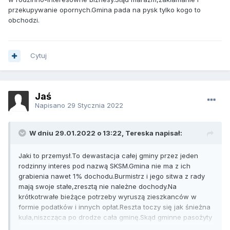
przekupywanie opornych.Gmina pada na pysk tylko kogo to
obchodzi.
Cytuj
Jaś
Napisano
29 Stycznia 2022
W dniu 29.01.2022 o 13:22, Tereska napisał:
Jaki to przemysł.To dewastacja całej gminy przez jeden
rodzinny interes pod nazwą SKSM.Gmina nie ma z ich
grabienia nawet 1% dochodu.Burmistrz i jego sitwa z rady
mają swoje stałe,zresztą nie należne dochody.Na
krótkotrwałe bieżące potrzeby wyruszą zieszkanców w
formie podatków i innych opłat.Reszta toczy się jak śnieżna
kula,niszcząca po drodze cała gminę.Skąd gminne pasożyty
mają o tym wiedzieć.Im żyje się dobrze bo za nic biorą