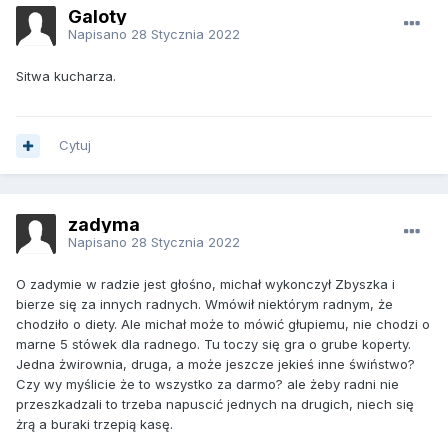
Galoty
Napisano
28 Stycznia 2022
Sitwa kucharza.
Cytuj
zadyma
Napisano
28 Stycznia 2022
O zadymie w radzie jest głośno, michał wykonczył Zbyszka i
bierze się za innych radnych. Wmówił niektórym radnym, że
chodziło o diety. Ale michał może to mówić głupiemu, nie chodzi o
marne 5 stówek dla radnego. Tu toczy się gra o grube koperty.
Jedna żwirownia, druga, a może jeszcze jekieś inne świństwo?
Czy wy myślicie że to wszystko za darmo? ale żeby radni nie
przeszkadzali to trzeba napuscić jednych na drugich, niech się
żrą a buraki trzepią kasę.