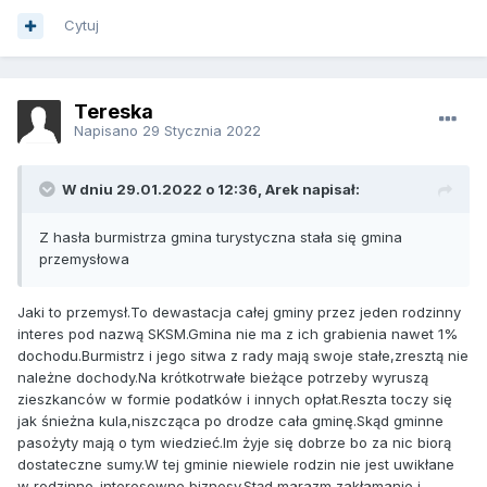
Cytuj
Tereska
Napisano
29 Stycznia 2022
W dniu 29.01.2022 o 12:36, Arek napisał:
Z hasła burmistrza gmina turystyczna stała się gmina
przemysłowa
Jaki to przemysł.To dewastacja całej gminy przez jeden rodzinny
interes pod nazwą SKSM.Gmina nie ma z ich grabienia nawet 1%
dochodu.Burmistrz i jego sitwa z rady mają swoje stałe,zresztą nie
należne dochody.Na krótkotrwałe bieżące potrzeby wyruszą
zieszkanców w formie podatków i innych opłat.Reszta toczy się
jak śnieżna kula,niszcząca po drodze cała gminę.Skąd gminne
pasożyty mają o tym wiedzieć.Im żyje się dobrze bo za nic biorą
dostateczne sumy.W tej gminie niewiele rodzin nie jest uwikłane
w rodzinno-interesowne biznesy.Stąd marazm,zakłamanie i