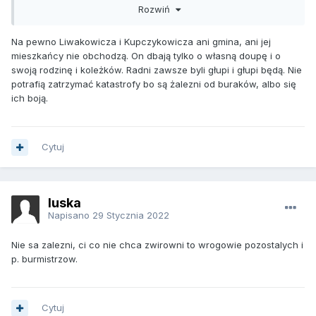
Rozwiń
dostateczne sumy.W tej gminie niewiele rodzin nie jest
uwikłane w rodzinno-interesowne biznesy.Stąd
marazm,zakłamanie i przekupywanie opornych.Gmina pada
Na pewno Liwakowicza i Kupczykowicza ani gmina, ani jej
na pysk tylko kogo to obchodzi.
mieszkańcy nie obchodzą. On dbają tylko o własną doupę i o
swoją rodzinę i koleżków. Radni zawsze byli głupi i głupi będą. Nie
potrafią zatrzymać katastrofy bo są żalezni od buraków, albo się
ich boją.
Cytuj
luska
Napisano
29 Stycznia 2022
Nie sa zalezni, ci co nie chca zwirowni to wrogowie pozostalych i
p. burmistrzow.
Cytuj