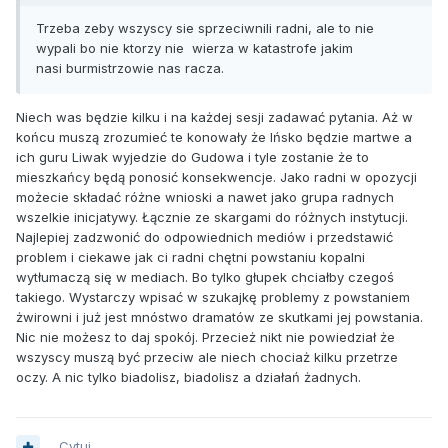
Trzeba zeby wszyscy sie sprzeciwnili radni, ale to nie
wypali bo nie ktorzy nie wierza w katastrofe jakim
nasi burmistrzowie nas racza.
Niech was będzie kilku i na każdej sesji zadawać pytania. Aż w
końcu muszą zrozumieć te konowały że Ińsko będzie martwe a
ich guru Liwak wyjedzie do Gudowa i tyle zostanie że to
mieszkańcy będą ponosić konsekwencje. Jako radni w opozycji
możecie składać różne wnioski a nawet jako grupa radnych
wszelkie inicjatywy. Łącznie ze skargami do różnych instytucji.
Najlepiej zadzwonić do odpowiednich mediów i przedstawić
problem i ciekawe jak ci radni chętni powstaniu kopalni
wytłumaczą się w mediach. Bo tylko głupek chciałby czegoś
takiego. Wystarczy wpisać w szukajkę problemy z powstaniem
żwirowni i już jest mnóstwo dramatów ze skutkami jej powstania.
Nic nie możesz to daj spokój. Przecież nikt nie powiedział że
wszyscy muszą być przeciw ale niech chociaż kilku przetrze
oczy. A nic tylko biadolisz, biadolisz a działań żadnych.
Cytuj