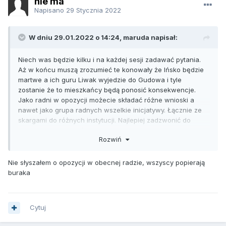
nie ma
Napisano
29 Stycznia 2022
W dniu 29.01.2022 o 14:24, maruda napisał:
Niech was będzie kilku i na każdej sesji zadawać pytania.
Aż w końcu muszą zrozumieć te konowały że Ińsko będzie
martwe a ich guru Liwak wyjedzie do Gudowa i tyle
zostanie że to mieszkańcy będą ponosić konsekwencje.
Jako radni w opozycji możecie składać różne wnioski a
nawet jako grupa radnych wszelkie inicjatywy. Łącznie ze
skargami do różnych instytucji. Najlepiej zadzwonić do
odpowiednich mediów i przedstawić problem i ciekawe jak
Rozwiń
ci radni chętni powstaniu kopalni wytłumaczą się w
mediach. Bo tylko głupek chciałby czegoś takiego.
Wystarczy wpisać w szukajkę problemy z powstaniem
Nie słyszałem o opozycji w obecnej radzie, wszyscy popierają
żwirowni i już jest mnóstwo dramatów ze skutkami jej
buraka
powstania. Nic nie możesz to daj spokój. Przecież nikt nie
powiedział że wszyscy muszą być przeciw ale niech
chociaż kilku przetrze oczy. A nic tylko biadolisz, biadolisz a
Cytuj
działań żadnych.