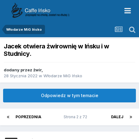
Włodarze MiG Ińsko
Jacek otwiera żwirownię w Ińsku i w
Studnicy.
dodany przez
żwir
,
28 Stycznia 2022
w
Włodarze MiG Ińsko
Odpowiedz w tym temacie
POPRZEDNIA
Strona 2 z 72
DALEJ