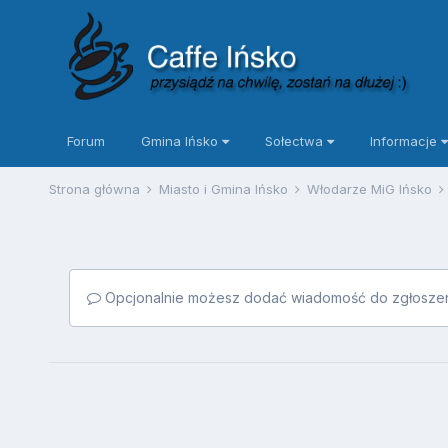
Forum
Gmina Ińsko
Sołectwa
Informacje
Strona główna
Miasto i Gmina Ińsko
Włodarze MiG Ińsko
Opcjonalnie możesz dodać wiadomość do zgłoszen