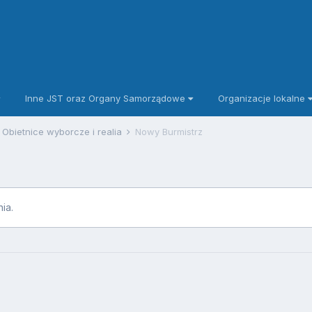
Inne JST oraz Organy Samorządowe
Organizacje lokalne
Obietnice wyborcze i realia
Nowy Burmistrz
ia.