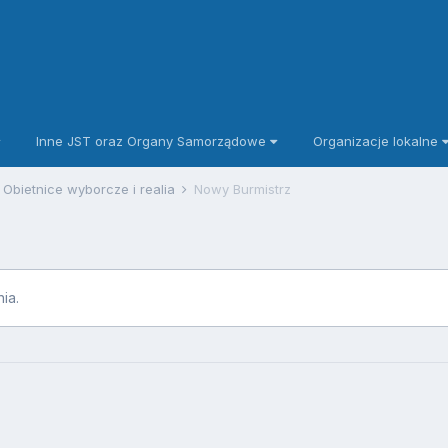
Inne JST oraz Organy Samorządowe
Organizacje lokalne
Obietnice wyborcze i realia
Nowy Burmistrz
ia.