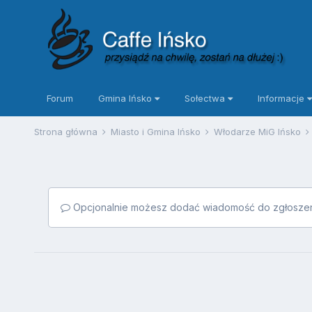
Forum
Gmina Ińsko
Sołectwa
Informacje
Strona główna
Miasto i Gmina Ińsko
Włodarze MiG Ińsko
Opcjonalnie możesz dodać wiadomość do zgłoszen