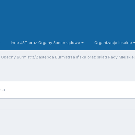
Inne JST oraz Organy Samorządowe
Organizacje lokalne
Obecny Burmistrz/Zastępca Burmistrza Ińska oraz skład Rady Miejskie
ia.