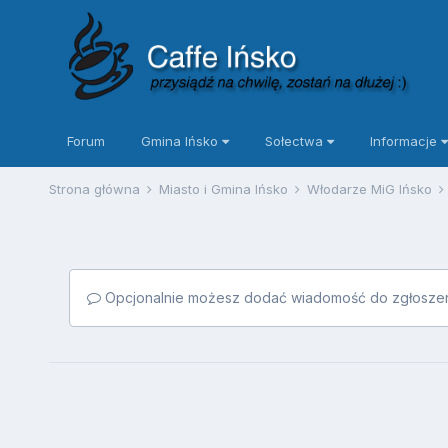
Forum
Gmina Ińsko
Sołectwa
Informacje
Strona główna
Miasto i Gmina Ińsko
Włodarze MiG Ińsko
Opcjonalnie możesz dodać wiadomość do zgłoszen