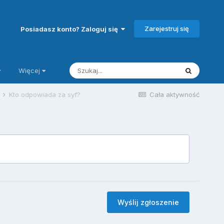
Zarejestruj się
Posiadasz konto? Zaloguj się
Więcej
j
Kto odpowiada za syf?
Cała aktywność
Wyślij zgłoszenie